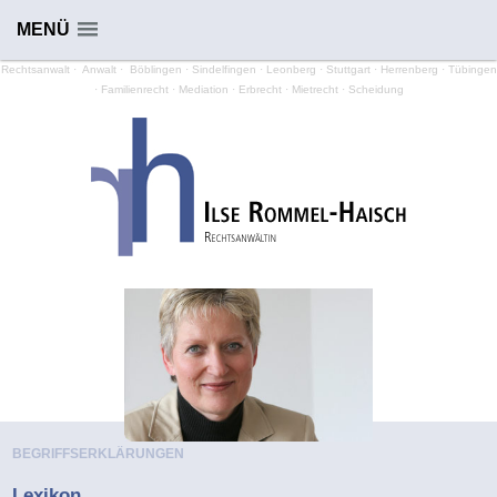
MENÜ
Rechtsanwalt
·
Anwalt
·
Böblingen
· Sindelfingen · Leonberg · Stuttgart · Herrenberg · Tübingen
·
Familienrecht
·
Mediation
·
Erbrecht
·
Mietrecht
·
Scheidung
BEGRIFFSERKLÄRUNGEN
Lexikon