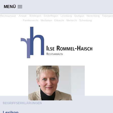
MENÜ
Rechtsanwalt
·
Anwalt
·
Böblingen
· Sindelfingen · Leonberg · Stuttgart · Herrenberg · Tübingen
·
Familienrecht
·
Mediation
·
Erbrecht
·
Mietrecht
·
Scheidung
BEGRIFFSERKLÄRUNGEN
Lexikon